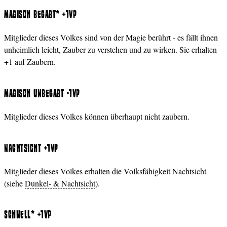
MAGISCH BEGABT* +1VP
Mitglieder dieses Volkes sind von der Magie berührt - es fällt ihnen
unheimlich leicht, Zauber zu verstehen und zu wirken. Sie erhalten
+1 auf Zaubern.
MAGISCH UNBEGABT -1VP
Mitglieder dieses Volkes können überhaupt nicht zaubern.
NACHTSICHT +1VP
Mitglieder dieses Volkes erhalten die Volksfähigkeit Nachtsicht
(siehe
Dunkel- & Nachtsicht
).
SCHNELL* +1VP